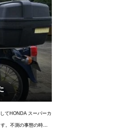
た
てHONDA スーパーカ
ます。不測の事態の時に