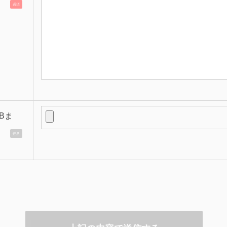
必須
Bま
任意